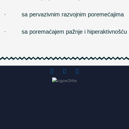
· sa pervazivnim razvojnim poremećajima
· sa poremaćajem pažnje i hiperaktivnošću