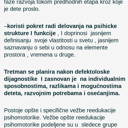
faze razvoja tokom predhodnih etapa kroz koje
je dete proslo.
–
koristi pokret radi delovanja na psihicke
strukture I funkcije
, I doprinosi jasnijem
definisanju svoje vlastitosti u svetu , jasnijem
saznavanju o sebi u odnosu na elemente
prostora , vremena u druge.
Tretman se planira nakon defektoloske
dijagnostike I zasnovan je na individualnim
sposobnostima, razlikama i mogućnostima
deteta, razvojnim potrebama i osećanjima.
Postoje opšte i specifične vežbe reedukacije
psihomotorike. Vežbe opšte reedukacije
psihomotorike podeljene su u sledece grupe