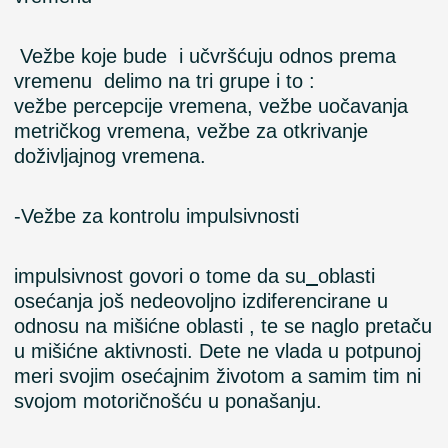
Vežbe koje bude i učvršćuju odnos prema
vremenu delimo na tri grupe i to :
vežbe
percepcije
vremena, vežbe uočavanja
metričkog vremena, vežbe za otkrivanje
doživljajnog vremena.
-Vežbe
za kontrolu
impulsivnosti
impulsivnost govori o tome da su
oblasti
osećanja još nedeovoljno izdiferencirane u
odnosu na mišićne oblasti , te se naglo pretaču
u mišićne aktivnosti. Dete ne vlada u potpunoj
meri svojim osećajnim životom a samim tim ni
svojom motoričnošću u ponašanju.