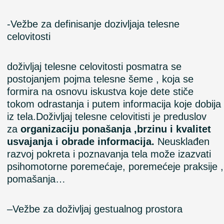
-Vežbe za definisanje dozivljaja telesne
celovitosti
doživljaj telesne celovitosti posmatra se
postojanjem pojma telesne šeme , koja se
formira na osnovu iskustva koje dete stiče
tokom odrastanja i putem informacija koje dobija
iz tela.Doživljaj telesne celovitisti je preduslov
za
organizaciju ponašanja ,brzinu i kvalitet
usvajanja i obrade informacija.
Neusklađen
razvoj pokreta i poznavanja tela može izazvati
psihomotorne poremećaje, poremećeje praksije ,
pomašanja…
–
Vežbe
za
doživljaj
gestualnog prostora