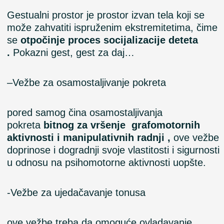
Gestualni prostor je prostor izvan tela koji se
može zahvatiti ispruženim ekstremitetima, čime
se
otpočinje
proces socijalizacije deteta
.
Pokazni gest, gest za daj…
–
Ve
ž
be
za osamostaljivanje pokreta
pored samog čina osamostaljivanja
pokreta
bitnog za vršenje grafomotornih
aktivnosti i manipulativnih radnji ,
ove vežbe
doprinose i dogradnji svoje vlastitosti i sigurnosti
u odnosu na psihomotorne aktivnosti uopšte.
-Vežbe
za
ujedačavanje
tonusa
ove vežbe treba da omoguće ovladavanje