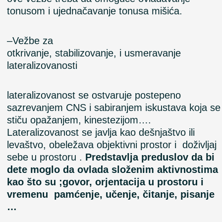
tonusom i ujednačavanje tonusa
mišića
.
–
Vežbe
za
otkrivanje,
stabilizovanje
,
i
usmeravanje
lateralizovanost
i
l
ateralizovanost se ostvaruje postepeno
sazrevanjem CNS i sabiranjem iskustava koja se
stiču opažanjem, kinestezijom….
Lateralizovanost se javlja kao dešnjaštvo ili
levaštvo, obeležava objektivni prostor i doživljaj
sebe u prostoru .
Predstavlja preduslov da bi
dete moglo da ovlada složenim aktivnostima
kao što su ;govor, orjentacija u prostoru i
vremenu pamćenje, učenje, čitanje, pisanje
…