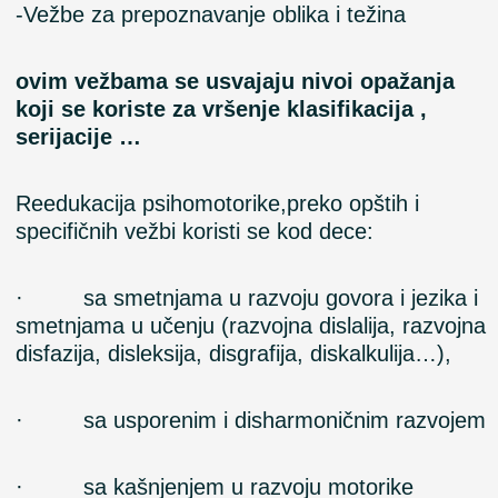
-Vežbe
za
prepoznavanje
oblika
i težina
ovim vežbama se
u
svajaju nivoi opažanja
koji se koriste za vršenje klasifikacija ,
serijacije …
Reedukacija psihomotorike,preko opštih i
specifičnih vežbi koristi se kod dece:
· sa smetnjama u razvoju govora i jezika i
smetnjama u učenju (razvojna dislalija, razvojna
disfazija, disleksija, disgrafija, diskalkulija…),
· sa usporenim i disharmoničnim razvojem
· sa kašnjenjem u razvoju motorike