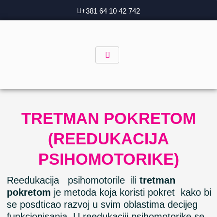
Skip
+381 64 10 42 742
to
content
TRETMAN POKRETOM
(REEDUKACIJA
PSIHOMOTORIKE)
Reedukacija psihomotorile ili
tretman
pokretom
je metoda koja koristi pokret kako bi
se posdticao razvoj u svim oblastima decijeg
funkcionisanja. U reedukaciji psihomotorike se