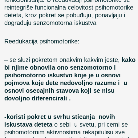
reintegriše funcionalna celovitost psihomotorike
deteta, kroz pokret se pobuđuju, ponavljaju i
dograđuju senzomotorna iskustva
Reedukacija psihomotorike:
– se sluzi pokretom onakvim kakvim jeste,
kako
bi njime obnovila ono senzomotorno I
psihomotorno iskustvo koje je u osnovi
pojmova koje dete nedovoljno razume i u
osnovi osecajnih stavova koji se nisu
dovoljno diferencirali .
-koristi pokret u svrhu sticanja novih
iskustava deteta
o sebi u svetu, pri cemi se
psihomotornim aktivnostima rekapitulisu sve