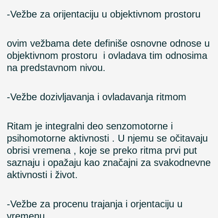
-Vežbe
za orijentaciju u objektivnom prostoru
ovim vežbama dete definiše osnovne odnose u
objektivnom prostoru i ovladava tim odnosima
na predstavnom nivou.
-Vežbe
dozivljavanja
i
ovladavanja ritmom
Ritam je integralni deo senzomotorne i
psihomotorne aktivnosti . U njemu se očitavaju
obrisi vremena , koje se preko ritma prvi put
saznaju i opažaju kao značajni za svakodnevne
aktivnosti i život.
-Vežbe
za procenu trajanja
i
orjentaciju u
vremenu