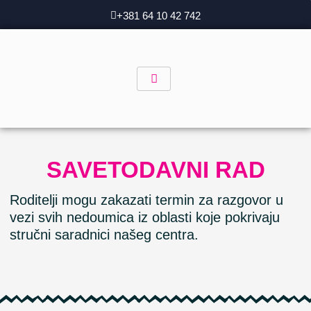
Skip
+381 64 10 42 742
to
content
SAVETODAVNI RAD
Roditelji mogu zakazati termin za razgovor u
vezi svih nedoumica iz oblasti koje pokrivaju
stručni saradnici našeg centra.