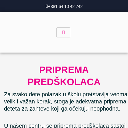
Skip
+381 64 10 42 742
to
content
PRIPREMA
PREDŠKOLACA
Za svako dete polazak u školu pretstavlja veoma
velik i važan korak, stoga je adekvatna priprema
deteta za zahteve koji ga očekuju neophodna.
U našem centru se priprema predškolaca sastoji